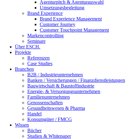
Agenturpitch & Agenturauswahl
Umsetzungsbegleitung
Brand Experience
Brand Experience Management
Customer Journey
Customer Touchpoint Management
Markencontrolling
Seminare
Über ESCH.
Projekte
Referenzen
Case Studies
Branchen
B2B / Industrieunternehmen
Banken / Versicherungen / Finanzdienstleistungen
Bauwirtschaft & Baustoffindustrie
Energie- & Versorgungsunternehmen
Familienunternehmen
Genossenschaften
Gesundheitswesen & Pharma
Handel
Konsumgüter / FMCG
Wissen
Bücher
Studien & Whitepaper