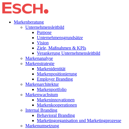
Markenberatung
Unternehmensleitbild
Purpose
Unternehmensgrundsätze
Vision
Ziele, Maßnahmen & KPIs
Verankerung Unternehmensleitbild
Markenanalyse
Markenstrategie
Markenidentität
Markenpositionierung
Employer Branding
Markenarchitektur
Markenportfolio
Markenwachstum
Markeninnovationen
Markenkooperationen
Internal Branding
Behavioral Branding
Marketingorganisation und Marketingprozesse
Markenumsetzung