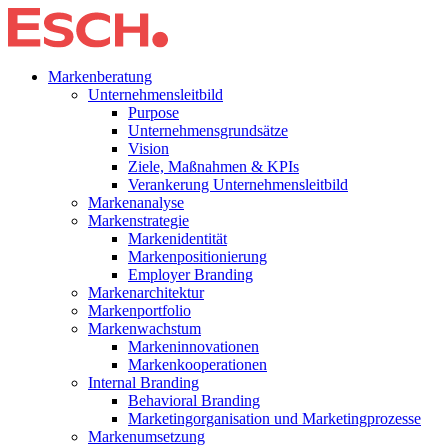
Markenberatung
Unternehmensleitbild
Purpose
Unternehmensgrundsätze
Vision
Ziele, Maßnahmen & KPIs
Verankerung Unternehmensleitbild
Markenanalyse
Markenstrategie
Markenidentität
Markenpositionierung
Employer Branding
Markenarchitektur
Markenportfolio
Markenwachstum
Markeninnovationen
Markenkooperationen
Internal Branding
Behavioral Branding
Marketingorganisation und Marketingprozesse
Markenumsetzung