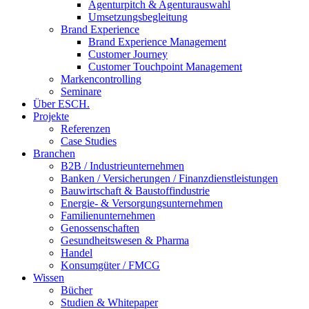
Agenturpitch & Agenturauswahl
Umsetzungsbegleitung
Brand Experience
Brand Experience Management
Customer Journey
Customer Touchpoint Management
Markencontrolling
Seminare
Über ESCH.
Projekte
Referenzen
Case Studies
Branchen
B2B / Industrieunternehmen
Banken / Versicherungen / Finanzdienstleistungen
Bauwirtschaft & Baustoffindustrie
Energie- & Versorgungsunternehmen
Familienunternehmen
Genossenschaften
Gesundheitswesen & Pharma
Handel
Konsumgüter / FMCG
Wissen
Bücher
Studien & Whitepaper