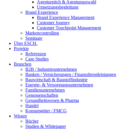
Agenturpitch & Agenturauswahl
Umsetzungsbegleitung
Brand Experience
Brand Experience Management
Customer Journey
Customer Touchpoint Management
Markencontrolling
Seminare
Über ESCH.
Projekte
Referenzen
Case Studies
Branchen
B2B / Industrieunternehmen
Banken / Versicherungen / Finanzdienstleistungen
Bauwirtschaft & Baustoffindustrie
Energie- & Versorgungsunternehmen
Familienunternehmen
Genossenschaften
Gesundheitswesen & Pharma
Handel
Konsumgüter / FMCG
Wissen
Bücher
Studien & Whitepaper