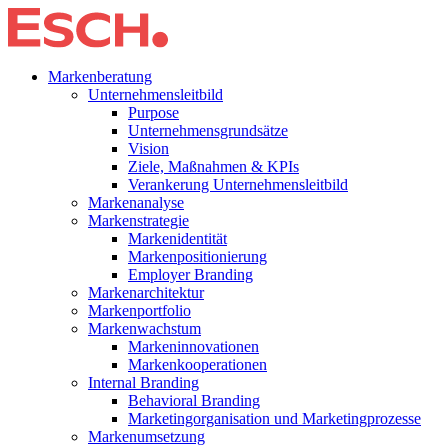
Markenberatung
Unternehmensleitbild
Purpose
Unternehmensgrundsätze
Vision
Ziele, Maßnahmen & KPIs
Verankerung Unternehmensleitbild
Markenanalyse
Markenstrategie
Markenidentität
Markenpositionierung
Employer Branding
Markenarchitektur
Markenportfolio
Markenwachstum
Markeninnovationen
Markenkooperationen
Internal Branding
Behavioral Branding
Marketingorganisation und Marketingprozesse
Markenumsetzung