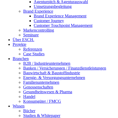
Agenturpitch & Agenturauswahl
Umsetzungsbegleitung
Brand Experience
Brand Experience Management
Customer Journey
Customer Touchpoint Management
Markencontrolling
Seminare
Über ESCH.
Projekte
Referenzen
Case Studies
Branchen
B2B / Industrieunternehmen
Banken / Versicherungen / Finanzdienstleistungen
Bauwirtschaft & Baustoffindustrie
Energie- & Versorgungsunternehmen
Familienunternehmen
Genossenschaften
Gesundheitswesen & Pharma
Handel
Konsumgüter / FMCG
Wissen
Bücher
Studien & Whitepaper