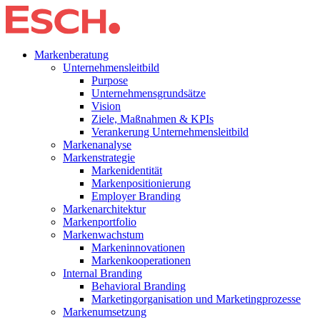
Markenberatung
Unternehmensleitbild
Purpose
Unternehmensgrundsätze
Vision
Ziele, Maßnahmen & KPIs
Verankerung Unternehmensleitbild
Markenanalyse
Markenstrategie
Markenidentität
Markenpositionierung
Employer Branding
Markenarchitektur
Markenportfolio
Markenwachstum
Markeninnovationen
Markenkooperationen
Internal Branding
Behavioral Branding
Marketingorganisation und Marketingprozesse
Markenumsetzung