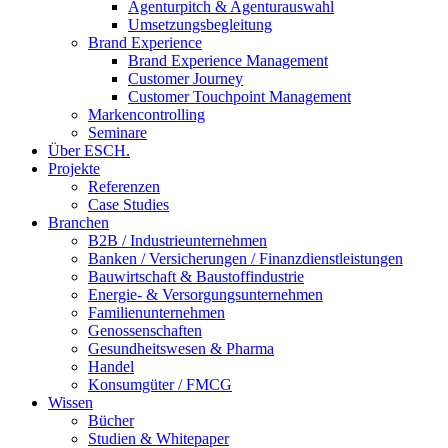
Agenturpitch & Agenturauswahl
Umsetzungsbegleitung
Brand Experience
Brand Experience Management
Customer Journey
Customer Touchpoint Management
Markencontrolling
Seminare
Über ESCH.
Projekte
Referenzen
Case Studies
Branchen
B2B / Industrieunternehmen
Banken / Versicherungen / Finanzdienstleistungen
Bauwirtschaft & Baustoffindustrie
Energie- & Versorgungsunternehmen
Familienunternehmen
Genossenschaften
Gesundheitswesen & Pharma
Handel
Konsumgüter / FMCG
Wissen
Bücher
Studien & Whitepaper