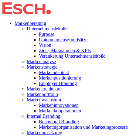
Markenberatung
Unternehmensleitbild
Purpose
Unternehmensgrundsätze
Vision
Ziele, Maßnahmen & KPIs
Verankerung Unternehmensleitbild
Markenanalyse
Markenstrategie
Markenidentität
Markenpositionierung
Employer Branding
Markenarchitektur
Markenportfolio
Markenwachstum
Markeninnovationen
Markenkooperationen
Internal Branding
Behavioral Branding
Marketingorganisation und Marketingprozesse
Markenumsetzung