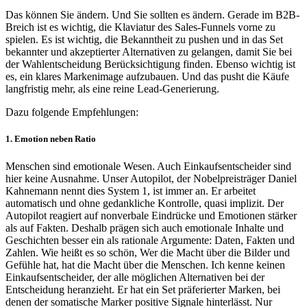
Das können Sie ändern. Und Sie sollten es ändern. Gerade im B2B-
Breich ist es wichtig, die Klaviatur des Sales-Funnels vorne zu
spielen. Es ist wichtig, die Bekanntheit zu pushen und in das Set
bekannter und akzeptierter Alternativen zu gelangen, damit Sie bei
der Wahlentscheidung Berücksichtigung finden. Ebenso wichtig ist
es, ein klares Markenimage aufzubauen. Und das pusht die Käufe
langfristig mehr, als eine reine Lead-Generierung.
Dazu folgende Empfehlungen:
1. Emotion neben Ratio
Menschen sind emotionale Wesen. Auch Einkaufsentscheider sind
hier keine Ausnahme. Unser Autopilot, der Nobelpreisträger Daniel
Kahnemann nennt dies System 1, ist immer an. Er arbeitet
automatisch und ohne gedankliche Kontrolle, quasi implizit. Der
Autopilot reagiert auf nonverbale Eindrücke und Emotionen stärker
als auf Fakten. Deshalb prägen sich auch emotionale Inhalte und
Geschichten besser ein als rationale Argumente: Daten, Fakten und
Zahlen. Wie heißt es so schön, Wer die Macht über die Bilder und
Gefühle hat, hat die Macht über die Menschen. Ich kenne keinen
Einkaufsentscheider, der alle möglichen Alternativen bei der
Entscheidung heranzieht. Er hat ein Set präferierter Marken, bei
denen der somatische Marker positive Signale hinterlässt. Nur