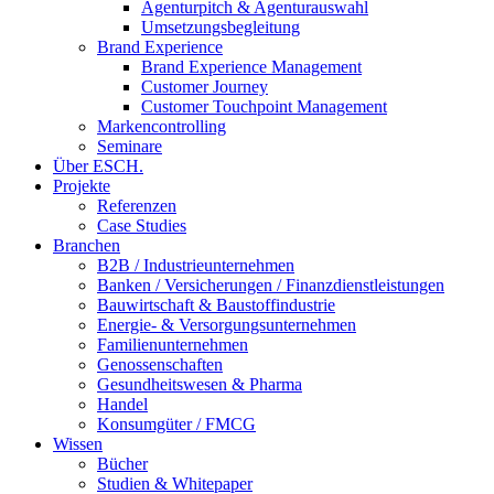
Agenturpitch & Agenturauswahl
Umsetzungsbegleitung
Brand Experience
Brand Experience Management
Customer Journey
Customer Touchpoint Management
Markencontrolling
Seminare
Über ESCH.
Projekte
Referenzen
Case Studies
Branchen
B2B / Industrieunternehmen
Banken / Versicherungen / Finanzdienstleistungen
Bauwirtschaft & Baustoffindustrie
Energie- & Versorgungsunternehmen
Familienunternehmen
Genossenschaften
Gesundheitswesen & Pharma
Handel
Konsumgüter / FMCG
Wissen
Bücher
Studien & Whitepaper