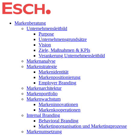
Markenberatung
Unternehmensleitbild
Purpose
Unternehmensgrundsätze
Vision
Ziele, Maßnahmen & KPIs
Verankerung Unternehmensleitbild
Markenanalyse
Markenstrategie
Markenidentität
Markenpositionierung
Employer Branding
Markenarchitektur
Markenportfolio
Markenwachstum
Markeninnovationen
Markenkooperationen
Internal Branding
Behavioral Branding
Marketingorganisation und Marketingprozesse
Markenumsetzung