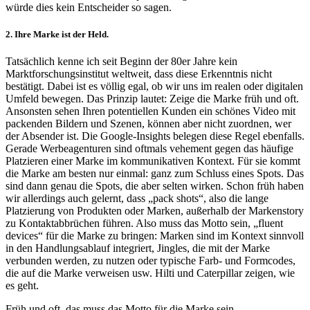
würde dies kein Entscheider so sagen.
2. Ihre Marke ist der Held.
Tatsächlich kenne ich seit Beginn der 80er Jahre kein
Marktforschungsinstitut weltweit, dass diese Erkenntnis nicht
bestätigt. Dabei ist es völlig egal, ob wir uns im realen oder digitalen
Umfeld bewegen. Das Prinzip lautet: Zeige die Marke früh und oft.
Ansonsten sehen Ihren potentiellen Kunden ein schönes Video mit
packenden Bildern und Szenen, können aber nicht zuordnen, wer
der Absender ist. Die Google-Insights belegen diese Regel ebenfalls.
Gerade Werbeagenturen sind oftmals vehement gegen das häufige
Platzieren einer Marke im kommunikativen Kontext. Für sie kommt
die Marke am besten nur einmal: ganz zum Schluss eines Spots. Das
sind dann genau die Spots, die aber selten wirken. Schon früh haben
wir allerdings auch gelernt, dass „pack shots“, also die lange
Platzierung von Produkten oder Marken, außerhalb der Markenstory
zu Kontaktabbrüchen führen. Also muss das Motto sein, „fluent
devices“ für die Marke zu bringen: Marken sind im Kontext sinnvoll
in den Handlungsablauf integriert, Jingles, die mit der Marke
verbunden werden, zu nutzen oder typische Farb- und Formcodes,
die auf die Marke verweisen usw. Hilti und Caterpillar zeigen, wie
es geht.
Früh und oft, das muss das Motto für die Marke sein.