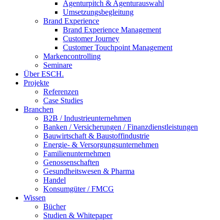
Agenturpitch & Agenturauswahl
Umsetzungsbegleitung
Brand Experience
Brand Experience Management
Customer Journey
Customer Touchpoint Management
Markencontrolling
Seminare
Über ESCH.
Projekte
Referenzen
Case Studies
Branchen
B2B / Industrieunternehmen
Banken / Versicherungen / Finanzdienstleistungen
Bauwirtschaft & Baustoffindustrie
Energie- & Versorgungsunternehmen
Familienunternehmen
Genossenschaften
Gesundheitswesen & Pharma
Handel
Konsumgüter / FMCG
Wissen
Bücher
Studien & Whitepaper