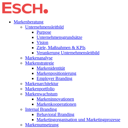
Markenberatung
Unternehmensleitbild
Purpose
Unternehmensgrundsätze
Vision
Ziele, Maßnahmen & KPIs
Verankerung Unternehmensleitbild
Markenanalyse
Markenstrategie
Markenidentität
Markenpositionierung
Employer Branding
Markenarchitektur
Markenportfolio
Markenwachstum
Markeninnovationen
Markenkooperationen
Internal Branding
Behavioral Branding
Marketingorganisation und Marketingprozesse
Markenumsetzung