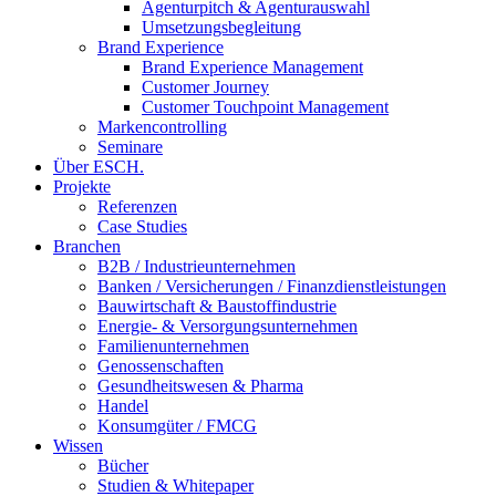
Agenturpitch & Agenturauswahl
Umsetzungsbegleitung
Brand Experience
Brand Experience Management
Customer Journey
Customer Touchpoint Management
Markencontrolling
Seminare
Über ESCH.
Projekte
Referenzen
Case Studies
Branchen
B2B / Industrieunternehmen
Banken / Versicherungen / Finanzdienstleistungen
Bauwirtschaft & Baustoffindustrie
Energie- & Versorgungsunternehmen
Familienunternehmen
Genossenschaften
Gesundheitswesen & Pharma
Handel
Konsumgüter / FMCG
Wissen
Bücher
Studien & Whitepaper