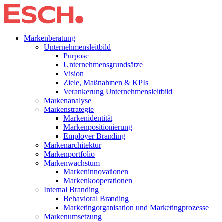
Markenberatung
Unternehmensleitbild
Purpose
Unternehmensgrundsätze
Vision
Ziele, Maßnahmen & KPIs
Verankerung Unternehmensleitbild
Markenanalyse
Markenstrategie
Markenidentität
Markenpositionierung
Employer Branding
Markenarchitektur
Markenportfolio
Markenwachstum
Markeninnovationen
Markenkooperationen
Internal Branding
Behavioral Branding
Marketingorganisation und Marketingprozesse
Markenumsetzung