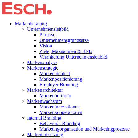
Markenberatung
Unternehmensleitbild
Purpose
Unternehmensgrundsätze
Vision
Ziele, Maßnahmen & KPIs
Verankerung Unternehmensleitbild
Markenanalyse
Markenstrategie
Markenidentität
Markenpositionierung
Employer Branding
Markenarchitektur
Markenportfolio
Markenwachstum
Markeninnovationen
Markenkooperationen
Internal Branding
Behavioral Branding
Marketingorganisation und Marketingprozesse
Markenumsetzung