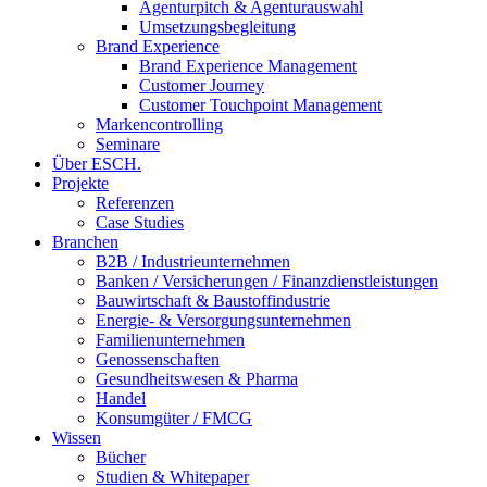
Agenturpitch & Agenturauswahl
Umsetzungsbegleitung
Brand Experience
Brand Experience Management
Customer Journey
Customer Touchpoint Management
Markencontrolling
Seminare
Über ESCH.
Projekte
Referenzen
Case Studies
Branchen
B2B / Industrieunternehmen
Banken / Versicherungen / Finanzdienstleistungen
Bauwirtschaft & Baustoffindustrie
Energie- & Versorgungsunternehmen
Familienunternehmen
Genossenschaften
Gesundheitswesen & Pharma
Handel
Konsumgüter / FMCG
Wissen
Bücher
Studien & Whitepaper