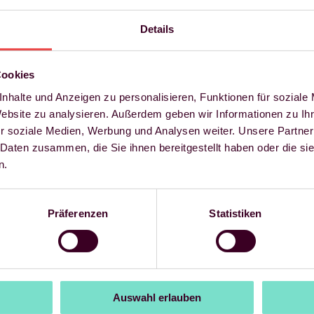
Details
Cookies
nhalte und Anzeigen zu personalisieren, Funktionen für soziale
Website zu analysieren. Außerdem geben wir Informationen zu I
r soziale Medien, Werbung und Analysen weiter. Unsere Partner
 Daten zusammen, die Sie ihnen bereitgestellt haben oder die s
n.
Präferenzen
Statistiken
 länger nur die Gestaltung der Produkte einer Marke. Das Erfahren und
chtigkeit der fünf Sinnesmodalitäten Sehen, Hören, Riechen, Schmecke
nd so ihre Wirkung gegenseitig verstärken können.
Auswahl erlauben