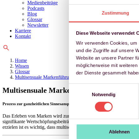
Medienbeiträge
Podcasts
Zustimmung
Blog
Glossar
Newsletter
Karriere
Diese Webseite verwendet 
Kontakt
Wir verwenden Cookies, um I
und die Zugriffe auf unsere 
Website an unsere Partner fü
Home
möglicherweise mit weiteren
Wissen
Glossar
der Dienste gesammelt habe
Multisensuale Markenführung
Einwilligungsauswahl
Multisensuale Markenführung
Notwendig
Prozess zur ganzheitlichen Sinnesansprache in der Markenkommunikation
Das Erleben von Marken wird zunehmend wichtiger und betrifft nicht
signifikante Wertschöpfungsbeiträge leisten. Dabei schwankt die Wi
erzielen ist es wichtig, dass multisensuale Reize zueinander passen u
Ablehnen