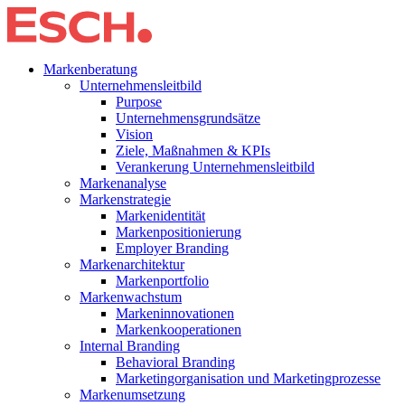
Markenberatung
Unternehmensleitbild
Purpose
Unternehmensgrundsätze
Vision
Ziele, Maßnahmen & KPIs
Verankerung Unternehmensleitbild
Markenanalyse
Markenstrategie
Markenidentität
Markenpositionierung
Employer Branding
Markenarchitektur
Markenportfolio
Markenwachstum
Markeninnovationen
Markenkooperationen
Internal Branding
Behavioral Branding
Marketingorganisation und Marketingprozesse
Markenumsetzung