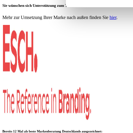
Sie wünschen sich Unterstützung zum Thema?
Mehr zur Umsetzung Ihrer Marke nach außen finden Sie
hier
.
Bereits 12 Mal als
beste Markenberatung Deutschlands
ausgezeichnet: