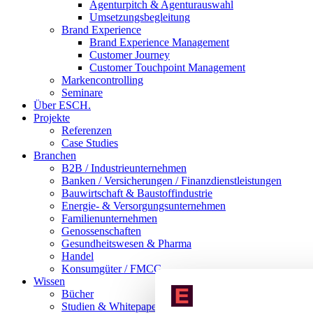
Agenturpitch & Agenturauswahl
Umsetzungsbegleitung
Brand Experience
Brand Experience Management
Customer Journey
Customer Touchpoint Management
Markencontrolling
Seminare
Über ESCH.
Projekte
Referenzen
Case Studies
Branchen
B2B / Industrieunternehmen
Banken / Versicherungen / Finanzdienstleistungen
Bauwirtschaft & Baustoffindustrie
Energie- & Versorgungsunternehmen
Familienunternehmen
Genossenschaften
Gesundheitswesen & Pharma
Handel
Konsumgüter / FMCG
Wissen
Bücher
Studien & Whitepaper