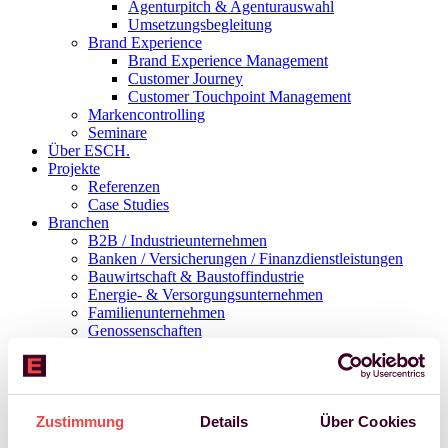
Agenturpitch & Agenturauswahl
Umsetzungsbegleitung
Brand Experience
Brand Experience Management
Customer Journey
Customer Touchpoint Management
Markencontrolling
Seminare
Über ESCH.
Projekte
Referenzen
Case Studies
Branchen
B2B / Industrieunternehmen
Banken / Versicherungen / Finanzdienstleistungen
Bauwirtschaft & Baustoffindustrie
Energie- & Versorgungsunternehmen
Familienunternehmen
Genossenschaften
Gesundheitswesen & Pharma
Handel
Konsumgüter / FMCG
Wissen
Bücher
Zustimmung
Details
Über Cookies
Studien & Whitepaper