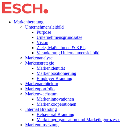
Markenberatung
Unternehmensleitbild
Purpose
Unternehmensgrundsätze
Vision
Ziele, Maßnahmen & KPIs
Verankerung Unternehmensleitbild
Markenanalyse
Markenstrategie
Markenidentität
Markenpositionierung
Employer Branding
Markenarchitektur
Markenportfolio
Markenwachstum
Markeninnovationen
Markenkooperationen
Internal Branding
Behavioral Branding
Marketingorganisation und Marketingprozesse
Markenumsetzung