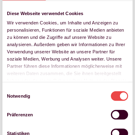
Medienbeiträge
Podcasts
Diese Webseite verwendet Cookies
Blog
Glossar
Wir verwenden Cookies, um Inhalte und Anzeigen zu
Newsletter
Karriere
personalisieren, Funktionen für soziale Medien anbieten
Kontakt
zu können und die Zugriffe auf unsere Website zu
analysieren. Außerdem geben wir Informationen zu Ihrer
Verwendung unserer Website an unsere Partner für
Home
soziale Medien, Werbung und Analysen weiter. Unsere
Wissen
Partner führen diese Informationen möglicherweise mit
Glossar
weiteren Daten zusammen, die Sie ihnen bereitgestellt
Employer Branding
haben oder die sie im Rahmen Ihrer Nutzung der Dienste
Employer Branding
gesammelt haben.
Einwilligungsauswahl
Notwendig
Aufbau der Marke am Arbeitsmarkt
Das Employer Branding richtet sich primär an zukünftige
Präferenzen
Mitarbeiter. Zielsetzung ist der Aufbau eines attraktiven Images zur
Profilierung einer Arbeitgebermarke, um eine erleichterte und
fokussierte Gewinnung von Right Potentials aufzubauen.
Statistiken