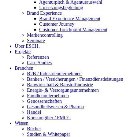
Agenturpitch & Agenturauswahl
Umsetzungsbegleitung
Brand Experience
Brand Experience Management
Customer Journey
Customer Touchpoint Management
Markencontrolling
Seminare
Über ESCH.
Projekte
Referenzen
Case Studies
Branchen
B2B / Industrieunternehmen
Banken / Versicherungen / Finanzdienstleistungen
Bauwirtschaft & Baustoffindustrie
Energie- & Versorgungsunternehmen
Familienunternehmen
Genossenschaften
Gesundheitswesen & Pharma
Handel
Konsumgüter / FMCG
Wissen
Bücher
Studien & Whitepaper