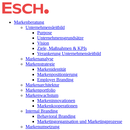
Markenberatung
Unternehmensleitbild
Purpose
Unternehmensgrundsätze
Vision
Ziele, Maßnahmen & KPIs
Verankerung Unternehmensleitbild
Markenanalyse
Markenstrategie
Markenidentität
Markenpositionierung
Employer Branding
Markenarchitektur
Markenportfolio
Markenwachstum
Markeninnovationen
Markenkooperationen
Internal Branding
Behavioral Branding
Marketingorganisation und Marketingprozesse
Markenumsetzung