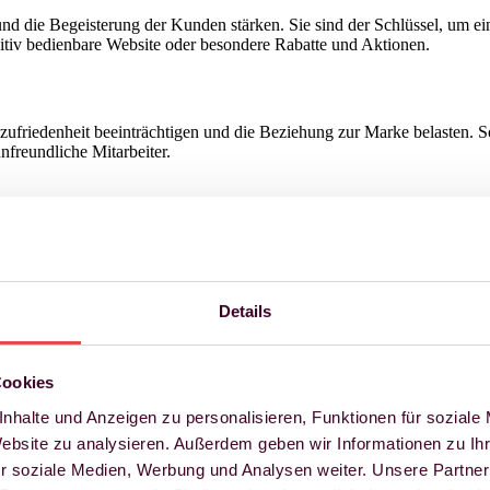
 und die Begeisterung der Kunden stärken. Sie sind der Schlüssel, um 
uitiv bedienbare Website oder besondere Rabatte und Aktionen.
zufriedenheit beeinträchtigen und die Beziehung zur Marke belasten. Sol
nfreundliche Mitarbeiter.
leibenden Eindruck bei Kunden hinterlassen. In diesen kritischen Mom
, ein Problem mit dem Kundenservice gelöst wird oder eine Entscheidun
Details
Cookies
sst oder unbewusst, ob die Marke diese aktiv steuert oder nicht. Die
en, zu Käufen anzuregen und positiv von der Marke zu erzählen. Gute
nhalte und Anzeigen zu personalisieren, Funktionen für soziale
Website zu analysieren. Außerdem geben wir Informationen zu I
r soziale Medien, Werbung und Analysen weiter. Unsere Partner