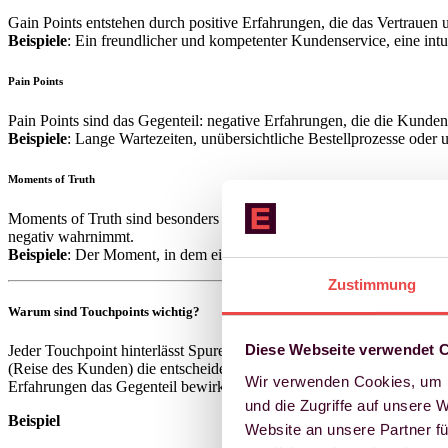
Gain Points entstehen durch positive Erfahrungen, die das Vertrauen
Beispiele
: Ein freundlicher und kompetenter Kundenservice, eine int
Pain Points
Pain Points sind das Gegenteil: negative Erfahrungen, die die Kunden
Beispiele
: Lange Wartezeiten, unübersichtliche Bestellprozesse oder u
Moments of Truth
Moments of Truth sind besonders bedeutsame Touchpoints, die einen b
negativ wahrnimmt.
Beispiele
: Der Moment, in dem ein Kunde ein neues Produkt auspackt
Zustimmung
Warum sind Touchpoints wichtig?
Diese Webseite verwendet 
Jeder Touchpoint hinterlässt Spuren in den Köpfen der Kunden – bewu
(Reise des Kunden) die entscheidend sein kann einen Kunden zu bind
Wir verwenden Cookies, um I
Erfahrungen das Gegenteil bewirken können.
und die Zugriffe auf unsere 
Beispiel
Website an unsere Partner fü