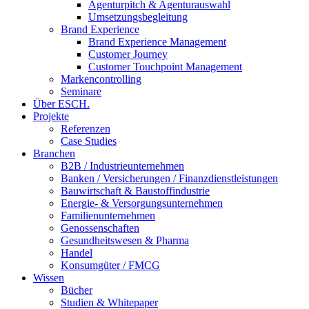
Agenturpitch & Agenturauswahl
Umsetzungsbegleitung
Brand Experience
Brand Experience Management
Customer Journey
Customer Touchpoint Management
Markencontrolling
Seminare
Über ESCH.
Projekte
Referenzen
Case Studies
Branchen
B2B / Industrieunternehmen
Banken / Versicherungen / Finanzdienstleistungen
Bauwirtschaft & Baustoffindustrie
Energie- & Versorgungsunternehmen
Familienunternehmen
Genossenschaften
Gesundheitswesen & Pharma
Handel
Konsumgüter / FMCG
Wissen
Bücher
Studien & Whitepaper