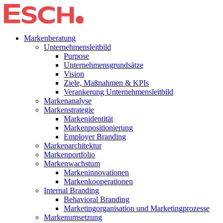
Markenberatung
Unternehmensleitbild
Purpose
Unternehmensgrundsätze
Vision
Ziele, Maßnahmen & KPIs
Verankerung Unternehmensleitbild
Markenanalyse
Markenstrategie
Markenidentität
Markenpositionierung
Employer Branding
Markenarchitektur
Markenportfolio
Markenwachstum
Markeninnovationen
Markenkooperationen
Internal Branding
Behavioral Branding
Marketingorganisation und Marketingprozesse
Markenumsetzung