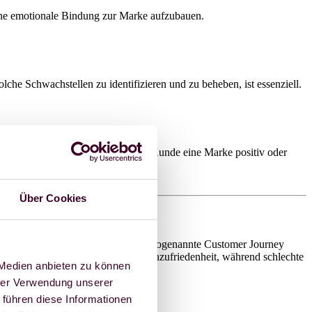
eine emotionale Bindung zur Marke aufzubauen.
che Schwachstellen zu identifizieren und zu beheben, ist essenziell.
enten entscheidet sich oft, ob ein Kunde eine Marke positiv oder
g für oder gegen einen Kauf fällt.
Über Cookies
 Summe aller Touchpoints bildet die sogenannte Customer Journey
 Touchpoints verbessern die Kundenzufriedenheit, während schlechte
 Medien anbieten zu können
hrer Verwendung unserer
 führen diese Informationen