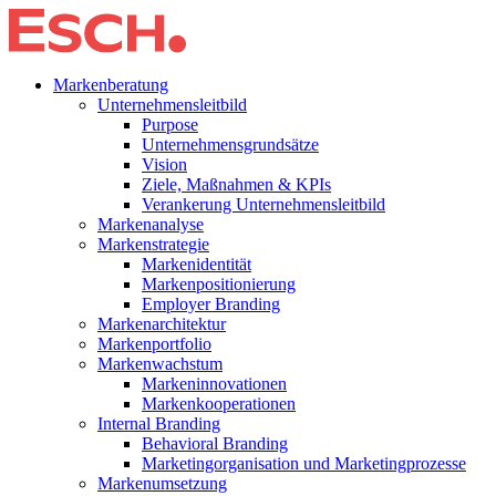
Markenberatung
Unternehmensleitbild
Purpose
Unternehmensgrundsätze
Vision
Ziele, Maßnahmen & KPIs
Verankerung Unternehmensleitbild
Markenanalyse
Markenstrategie
Markenidentität
Markenpositionierung
Employer Branding
Markenarchitektur
Markenportfolio
Markenwachstum
Markeninnovationen
Markenkooperationen
Internal Branding
Behavioral Branding
Marketingorganisation und Marketingprozesse
Markenumsetzung