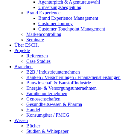
Agenturpitch & Agenturauswahl
Umsetzungsbegleitung
Brand Experience
Brand Experience Management
Customer Journey
Customer Touchpoint Management
Markencontrolling
Seminare
Über ESCH.
Projekte
Referenzen
Case Studies
Branchen
B2B / Industrieunternehmen
Banken / Versicherungen / Finanzdienstleistungen
Bauwirtschaft & Baustoffindustrie
Energie- & Versorgungsunternehmen
Familienunternehmen
Genossenschaften
Gesundheitswesen & Pharma
Handel
Konsumgüter / FMCG
Wissen
Bücher
Studien & Whitepaper