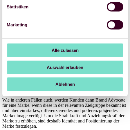
Beziehungsbezogene Faktoren:
Dazu zählen das Vertrauen
Statistiken
in eine Marke, die Zufriedenheit mit der Marke, die
Identifikation mit der Marke, die Markenstärke und das
emotionale und normative Commitment mit einer Marke. Dies
sind Muster, die sich auch allgemein bei positiver
Marketing
Mundpropaganda
Soziale Faktoren:
Hier spielen vor allem normative Einflüsse
eine Rolle. Es ist somit zu erwarten, das verstärkt Brand
Advocacy für Marken erfolgt, die für Themen stehen, die
Alle zulassen
gerade im Blickpunkt sind, etwa die Marke Patagonia, die das
gesellschaftsrelevante Thema Nachhaltigkeit treibt.
Auswahl erlauben
Personenbezogene Faktoren:
Hier zeigt sich, dass
Meinungsführer in bestimmten Bereichen sich auch verstärkt
für bestimmte Marken einsetzen. Insofern ist Brand Advocacy
Ablehnen
im digitalen Umfeld auch stark mit dem Phänomen der
Influencer verknüpft.
Wie in anderen Fällen auch, werden Kunden dann Brand Advocate
für eine Marke, wenn diese in der relevanten Zielgruppe bekannt ist
und über ein starkes, differenzierendes und präferenzprägendes
Markenimage verfügt. Um die Strahlkraft und Anziehungskraft der
Marke zu erhöhen, sind deshalb Identität und Positionierung der
Marke festzulegen.