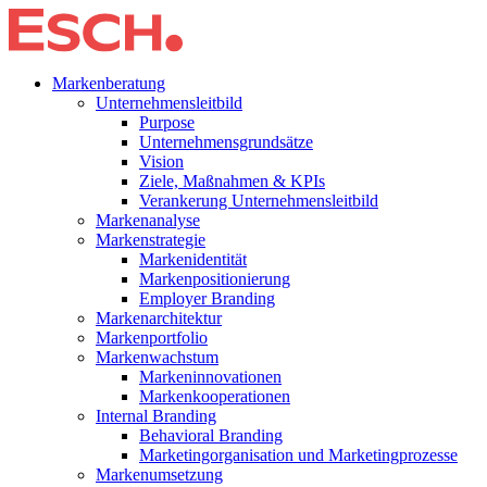
Markenberatung
Unternehmensleitbild
Purpose
Unternehmensgrundsätze
Vision
Ziele, Maßnahmen & KPIs
Verankerung Unternehmensleitbild
Markenanalyse
Markenstrategie
Markenidentität
Markenpositionierung
Employer Branding
Markenarchitektur
Markenportfolio
Markenwachstum
Markeninnovationen
Markenkooperationen
Internal Branding
Behavioral Branding
Marketingorganisation und Marketingprozesse
Markenumsetzung