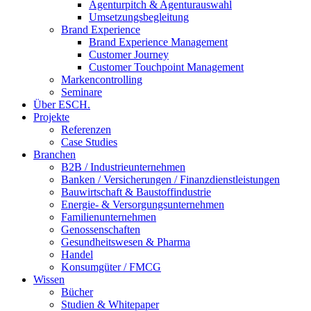
Agenturpitch & Agenturauswahl
Umsetzungsbegleitung
Brand Experience
Brand Experience Management
Customer Journey
Customer Touchpoint Management
Markencontrolling
Seminare
Über ESCH.
Projekte
Referenzen
Case Studies
Branchen
B2B / Industrieunternehmen
Banken / Versicherungen / Finanzdienstleistungen
Bauwirtschaft & Baustoffindustrie
Energie- & Versorgungsunternehmen
Familienunternehmen
Genossenschaften
Gesundheitswesen & Pharma
Handel
Konsumgüter / FMCG
Wissen
Bücher
Studien & Whitepaper