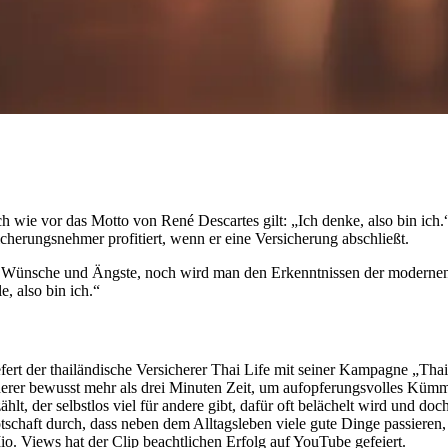
 wie vor das Motto von René Descartes gilt: „Ich denke, also bin ich.“
sicherungsnehmer profitiert, wenn er eine Versicherung abschließt.
ten Wünsche und Ängste, noch wird man den Erkenntnissen der moderne
, also bin ich.“
 liefert der thailändische Versicherer Thai Life mit seiner Kampagne „
cherer bewusst mehr als drei Minuten Zeit, um aufopferungsvolles Küm
lt, der selbstlos viel für andere gibt, dafür oft belächelt wird und d
otschaft durch, dass neben dem Alltagsleben viele gute Dinge passier
o. Views hat der Clip beachtlichen Erfolg auf YouTube gefeiert.