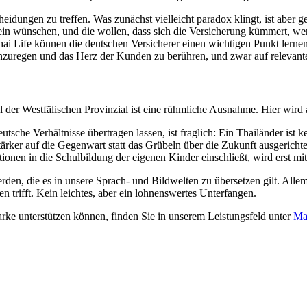
dungen zu treffen. Was zunächst vielleicht paradox klingt, ist aber ge
in wünschen, und die wollen, dass sich die Versicherung kümmert, wen
i Life können die deutschen Versicherer einen wichtigen Punkt lernen
uregen und das Herz der Kunden zu berühren, und zwar auf relevante A
 der Westfälischen Provinzial ist eine rühmliche Ausnahme. Hier wird 
eutsche Verhältnisse übertragen lassen, ist fraglich: Ein Thailänder ist 
ärker auf die Gegenwart statt das Grübeln über die Zukunft ausgerichte
titionen in die Schulbildung der eigenen Kinder einschließt, wird er
den, die es in unsere Sprach- und Bildwelten zu übersetzen gilt. Allem 
n trifft. Kein leichtes, aber ein lohnenswertes Unterfangen.
rke unterstützen können, finden Sie in unserem Leistungsfeld unter
Ma