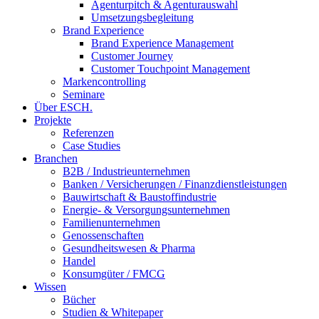
Agenturpitch & Agenturauswahl
Umsetzungsbegleitung
Brand Experience
Brand Experience Management
Customer Journey
Customer Touchpoint Management
Markencontrolling
Seminare
Über ESCH.
Projekte
Referenzen
Case Studies
Branchen
B2B / Industrieunternehmen
Banken / Versicherungen / Finanzdienstleistungen
Bauwirtschaft & Baustoffindustrie
Energie- & Versorgungsunternehmen
Familienunternehmen
Genossenschaften
Gesundheitswesen & Pharma
Handel
Konsumgüter / FMCG
Wissen
Bücher
Studien & Whitepaper