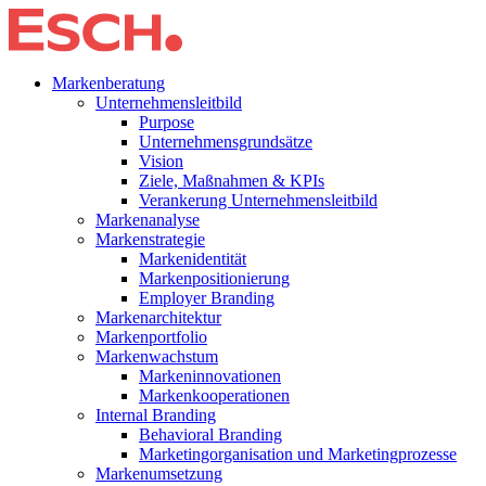
Markenberatung
Unternehmensleitbild
Purpose
Unternehmensgrundsätze
Vision
Ziele, Maßnahmen & KPIs
Verankerung Unternehmensleitbild
Markenanalyse
Markenstrategie
Markenidentität
Markenpositionierung
Employer Branding
Markenarchitektur
Markenportfolio
Markenwachstum
Markeninnovationen
Markenkooperationen
Internal Branding
Behavioral Branding
Marketingorganisation und Marketingprozesse
Markenumsetzung