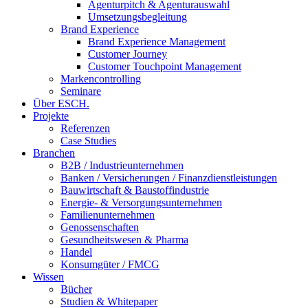
Agenturpitch & Agenturauswahl
Umsetzungsbegleitung
Brand Experience
Brand Experience Management
Customer Journey
Customer Touchpoint Management
Markencontrolling
Seminare
Über ESCH.
Projekte
Referenzen
Case Studies
Branchen
B2B / Industrieunternehmen
Banken / Versicherungen / Finanzdienstleistungen
Bauwirtschaft & Baustoffindustrie
Energie- & Versorgungsunternehmen
Familienunternehmen
Genossenschaften
Gesundheitswesen & Pharma
Handel
Konsumgüter / FMCG
Wissen
Bücher
Studien & Whitepaper