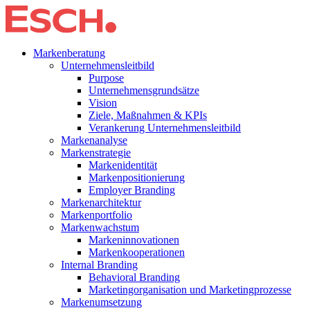
Markenberatung
Unternehmensleitbild
Purpose
Unternehmensgrundsätze
Vision
Ziele, Maßnahmen & KPIs
Verankerung Unternehmensleitbild
Markenanalyse
Markenstrategie
Markenidentität
Markenpositionierung
Employer Branding
Markenarchitektur
Markenportfolio
Markenwachstum
Markeninnovationen
Markenkooperationen
Internal Branding
Behavioral Branding
Marketingorganisation und Marketingprozesse
Markenumsetzung