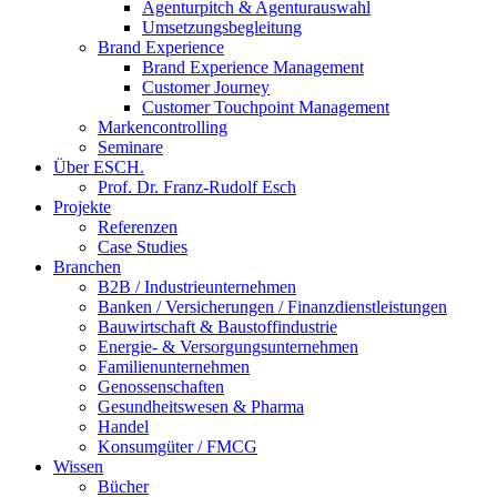
Agenturpitch & Agenturauswahl
Umsetzungsbegleitung
Brand Experience
Brand Experience Management
Customer Journey
Customer Touchpoint Management
Markencontrolling
Seminare
Über ESCH.
Prof. Dr. Franz-Rudolf Esch
Projekte
Referenzen
Case Studies
Branchen
B2B / Industrieunternehmen
Banken / Versicherungen / Finanzdienstleistungen
Bauwirtschaft & Baustoffindustrie
Energie- & Versorgungsunternehmen
Familienunternehmen
Genossenschaften
Gesundheitswesen & Pharma
Handel
Konsumgüter / FMCG
Wissen
Bücher